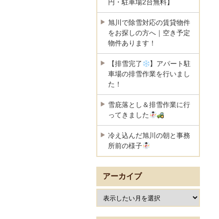
円・駐車場2台無料】
旭川で除雪対応の賃貸物件
をお探しの方へ｜空き予定
物件あります！
【排雪完了
】アパート駐
車場の排雪作業を行いまし
た！
雪庇落とし＆排雪作業に行
ってきました
冷え込んだ旭川の朝と事務
所前の様子
アーカイブ