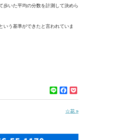
て歩いた平均の分数を計測して決めら
という基準ができたと言われていま
Line
Facebook
Pocket
☆花 »