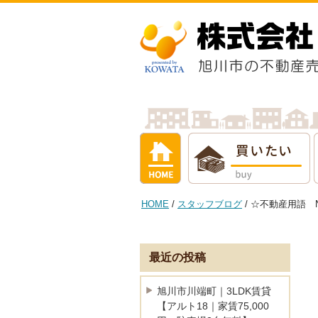
ホーム
買いたい
借りたい
売
HOME
/
スタッフブログ
/ ☆不動産用語 
最近の投稿
旭川市川端町｜3LDK賃貸
【アルト18｜家賃75,000