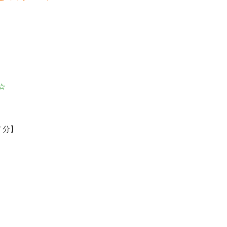
☆
７
分】