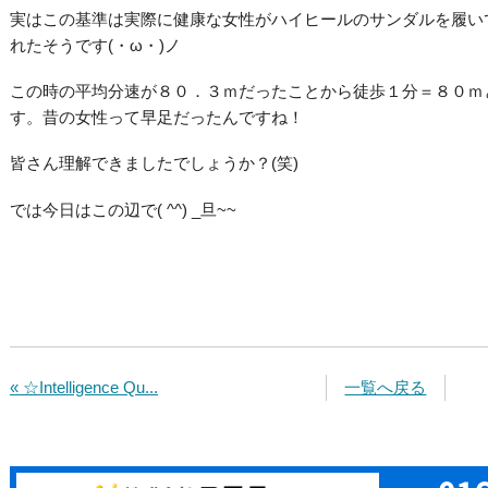
実はこの基準は実際に健康な女性がハイヒールのサンダルを履い
れたそうです(・ω・)ノ
この時の平均分速が８０．３ｍだったことから徒歩１分＝８０ｍ
す。昔の女性って早足だったんですね！
皆さん理解できましたでしょうか？(笑)
では今日はこの辺で( ^^) _旦~~
« ☆Intelligence Qu...
一覧へ戻る