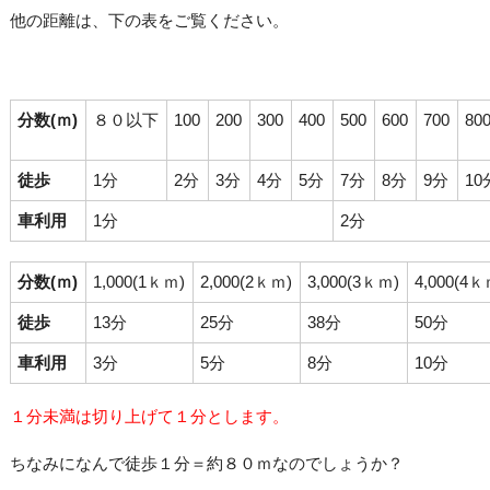
他の距離は、下の表をご覧ください。
分数(ｍ)
８０以下
100
200
300
400
500
600
700
80
徒歩
1分
2分
3分
4分
5分
7分
8分
9分
10
車利用
1分
2分
分数(ｍ)
1,000(1ｋｍ)
2,000(2ｋｍ)
3,000(3ｋｍ)
4,000(4ｋ
徒歩
13分
25分
38分
50分
車利用
3分
5分
8分
10分
１分未満は切り上げて１分とします。
ちなみになんで徒歩１分＝約８０ｍなのでしょうか？