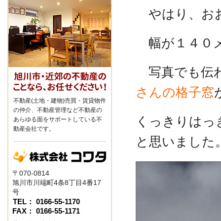
やはり、おおきい
幅が１４０メ
写真でも伝わ
さんの格子窓
不動産(土地・建物)売買・賃貸物件
の仲介、不動産管理など不動産の
くっきりはっ
あらゆる面をサポートしている不
動産会社です。
と思いました
〒070-0814
旭川市川端町4条8丁目4番17
号
TEL： 0166-55-1170
FAX： 0166-55-1171