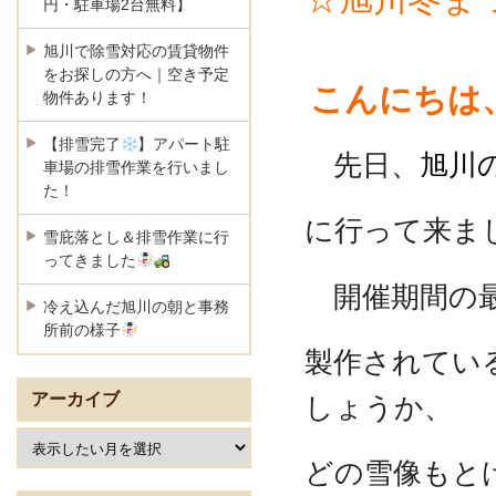
円・駐車場2台無料】
旭川で除雪対応の賃貸物件
をお探しの方へ｜空き予定
こんにちは
物件あります！
【排雪完了
】アパート駐
先日、
旭川
車場の排雪作業を行いまし
た！
に行って来ました
雪庇落とし＆排雪作業に行
ってきました
開催期間の最
冷え込んだ旭川の朝と事務
所前の様子
製作されてい
アーカイブ
しょうか、
どの雪像もとけ