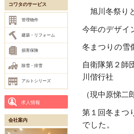
コワタのサービス
旭川冬祭り
管理物件
今年のデザイ
建築・リフォーム
冬まつりの雪
損害保険
自衛隊第２師
除雪・排雪
川偕行社
アルトシリーズ
（現中原悌二
求人情報
第１回冬まつ
会社案内
でした。