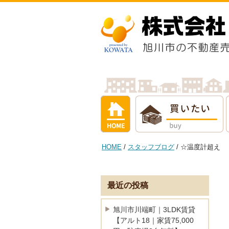
ホーム
買いたい
借りたい
売
HOME
/
スタッフブログ
/ ☆温度計超え
最近の投稿
旭川市川端町｜3LDK賃貸
【アルト18｜家賃75,000