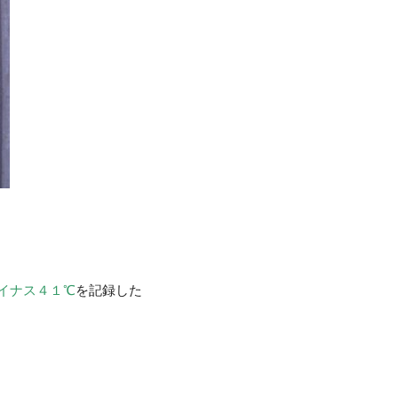
イナス４１℃
を記録した