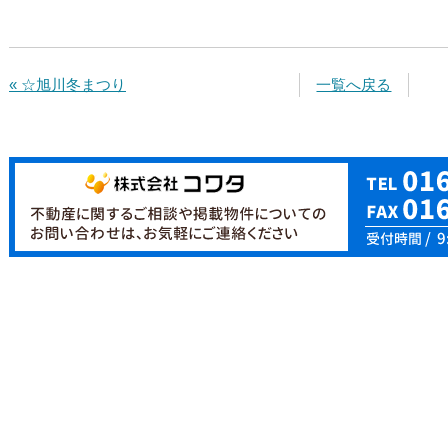
« ☆旭川冬まつり
一覧へ戻る