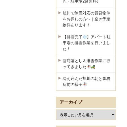
円・駐車場2台無料】
旭川で除雪対応の賃貸物件
をお探しの方へ｜空き予定
物件あります！
【排雪完了
】アパート駐
車場の排雪作業を行いまし
た！
雪庇落とし＆排雪作業に行
ってきました
冷え込んだ旭川の朝と事務
所前の様子
アーカイブ