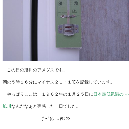
この日の旭川のアメダスでも、
朝の５時１６分にマイナス２１・１℃を記録しています。
やっぱりここは、１９０２
年の１月２５日に
日本最低気温のマ
旭川
なんだなぁと実感した一日でした。
(ﾟｰﾟ)(｡_｡)ｳﾝｳﾝ