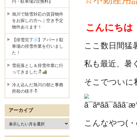
円・駐車場2台無料】
旭川で除雪対応の賃貸物件
をお探しの方へ｜空き予定
こんにちは！S
物件あります！
【排雪完了
】アパート駐
ここ数日間猛暑が
車場の排雪作業を行いまし
た！
私も最近、暑
雪庇落とし＆排雪作業に行
ってきました
そこでついに
冷え込んだ旭川の朝と事務
所前の様子
アーカイブ
こんなやつ(・