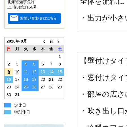
全体を流れに
北海道知事免許
上川(3)第1166号
・出力が小さ
2026年 8月
日
月
火
水
木
金
土
1
【壁付けタイ
2
3
4
5
6
7
8
9
10
11
12
13
14
15
・窓付けタイ
16
17
18
19
20
21
22
23
24
25
26
27
28
29
・部屋の広さ
30
31
定休日
・吹き出し口
特別休日