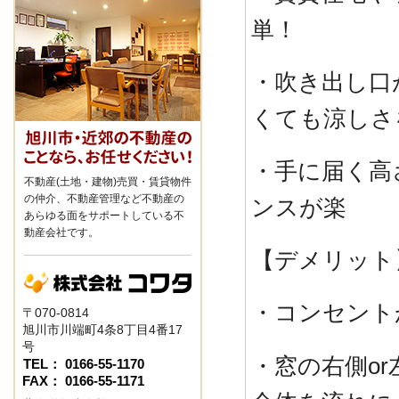
単！
・吹き出し口
くても涼しさ
・手に届く高
不動産(土地・建物)売買・賃貸物件
の仲介、不動産管理など不動産の
ンスが楽
あらゆる面をサポートしている不
動産会社です。
【デメリット
・コンセント
〒070-0814
旭川市川端町4条8丁目4番17
号
・窓の右側o
TEL： 0166-55-1170
FAX： 0166-55-1171