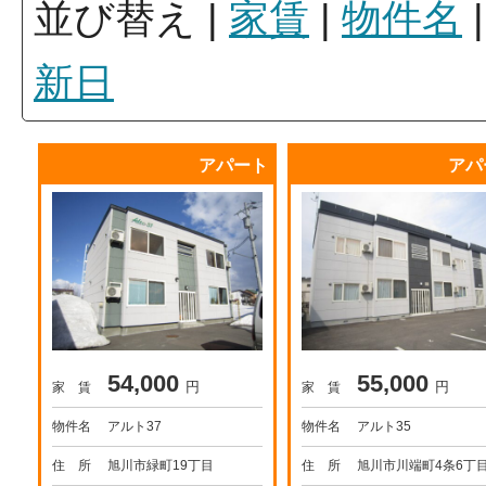
並び替え
|
家賃
|
物件名
新日
アパート
アパ
54,000
55,000
円
円
家 賃
家 賃
物件名
アルト37
物件名
アルト35
住 所
旭川市緑町19丁目
住 所
旭川市川端町4条6丁