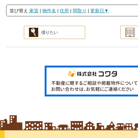
並び替え
家賃
|
物件名
|
住所
|
間取り
|
更新日▼
借りたい