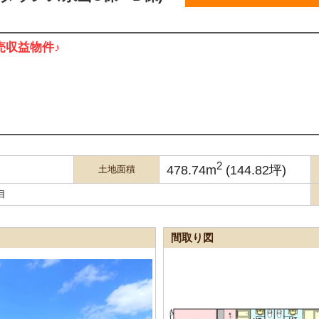
売収益物件♪
2
478.74m
(144.82坪)
土地面積
目
間取り図