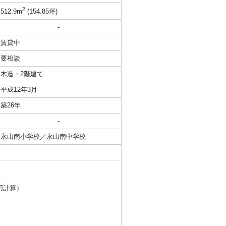
2
512.9m
(154.85坪)
-
賃貸中
要相談
木造・2階建て
平成12年3月
築26年
-
永山南小学校／永山南中学校
0円計算）