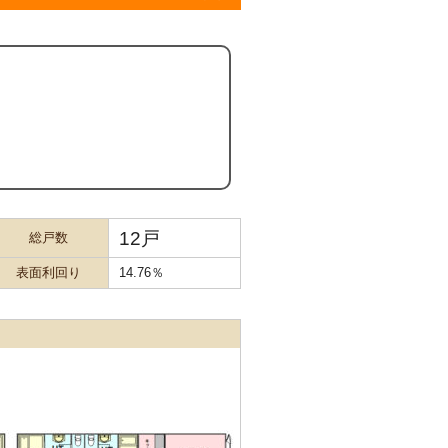
12戸
総戸数
表面利回り
14.76％