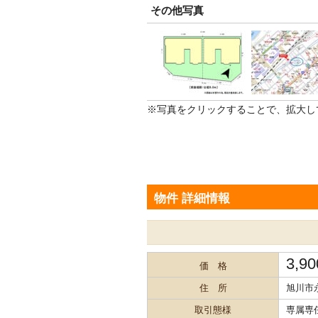
その他写真
※写真をクリックすることで、拡大し
物件 詳細情報
3,9
価 格
住 所
旭川市
取引態様
専属専