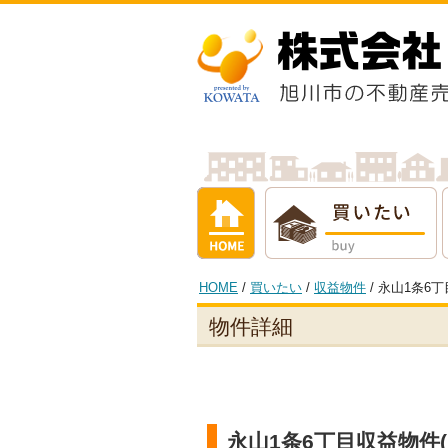
ホーム
買いたい
借りたい
売
HOME
/
買いたい
/
収益物件
/ 永山1条6
物件詳細
永山1条6丁目収益物件