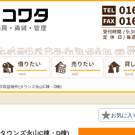
りたい
貸したい
会社概要
丁目収益物件(タウンズ永山C棟・D棟)
★
お気に入
(タウンズ永山C棟・D棟)