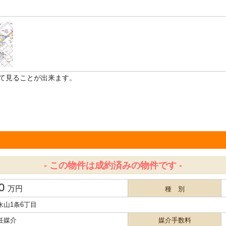
て見ることが出来ます。
- この物件は成約済みの物件です -
00
万円
種 別
永山1条6丁目
任媒介
媒介手数料