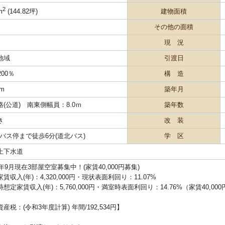
2
建物面積
m
(144.82坪)
その他の面積
現 況
地域
引渡日
200％
構 造
 m
築年月
(公道) 南東側幅員：8.0ｍ
築年数
き
改 装
6バス停まで徒歩6分(道北バス)
学 区
上下水道
1年9月現在3部屋空室募集中！(家賃40,000円募集)
賃収入(年)：4,320,000円・現状表面利回り：11.07%
想定家賃収入(年)：5,760,000円・満室時表面利回り：14.76%（家賃40,00
産税：(令和3年度計算) 年間/192,534円】