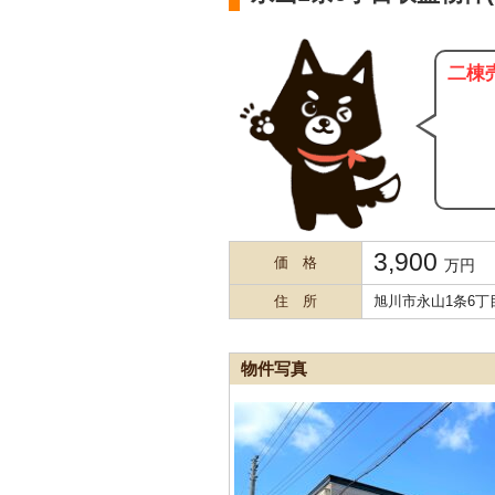
二棟
3,900
価 格
万円
住 所
旭川市永山1条6丁
物件写真