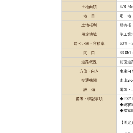
土地面積
478.74
地 目
宅 地
土地権利
所有権
用途地域
準工業
建ぺい率・容積率
60％－
間 口
33.051
道路概況
前面道路
方位・向き
南東向
交通機関
永山2-
設 備
電気・
備考・特記事項
◆202
◆現状家
◆満室時
【固定資