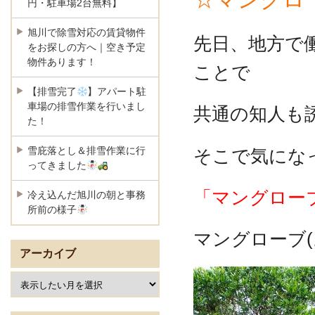
円・駐車場2台無料】
旭川で除雪対応の賃貸物件
先日、地方で
をお探しの方へ｜空き予定
物件あります！
ことで
【排雪完了
】アパート駐
車場の排雪作業を行いまし
共通の知人も
た！
そこで気にな
雪庇落とし＆排雪作業に行
ってきました
「マングロー
冷え込んだ旭川の朝と事務
所前の様子
マングローブ(。
アーカイブ