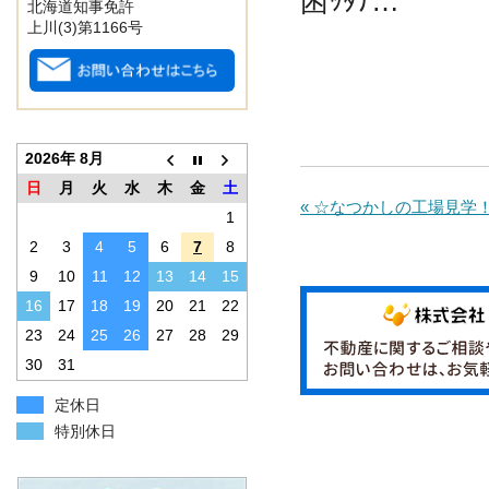
困ｯﾀﾅ…
北海道知事免許
上川(3)第1166号
2026年 8月
日
月
火
水
木
金
土
« ☆なつかしの工場見学
1
2
3
4
5
6
7
8
9
10
11
12
13
14
15
16
17
18
19
20
21
22
23
24
25
26
27
28
29
30
31
定休日
特別休日