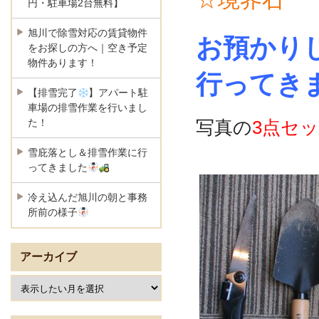
円・駐車場2台無料】
旭川で除雪対応の賃貸物件
お預かり
をお探しの方へ｜空き予定
物件あります！
行ってきまし
【排雪完了
】アパート駐
車場の排雪作業を行いまし
写真の
3点セ
た！
雪庇落とし＆排雪作業に行
ってきました
冷え込んだ旭川の朝と事務
所前の様子
アーカイブ