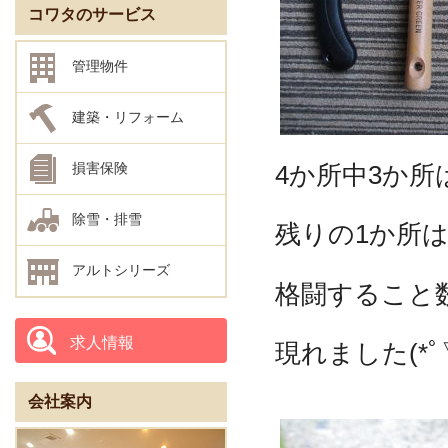
コワタのサービス
管理物件
建築・リフォーム
4か所中3か
損害保険
除雪・排雪
残りの1か所は
アルトシリーズ
格闘すること
求人情報
現れました(*ﾟ
会社案内