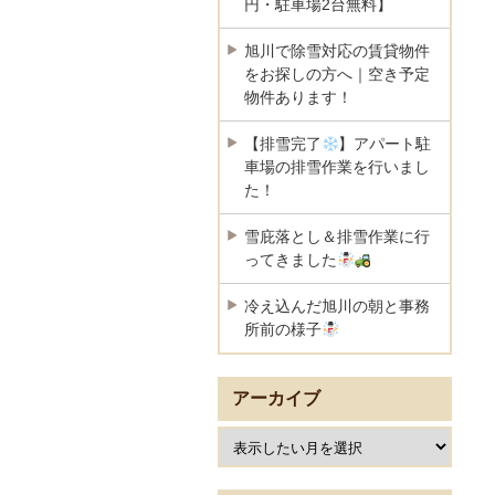
円・駐車場2台無料】
旭川で除雪対応の賃貸物件
をお探しの方へ｜空き予定
物件あります！
【排雪完了
】アパート駐
車場の排雪作業を行いまし
た！
雪庇落とし＆排雪作業に行
ってきました
冷え込んだ旭川の朝と事務
所前の様子
アーカイブ