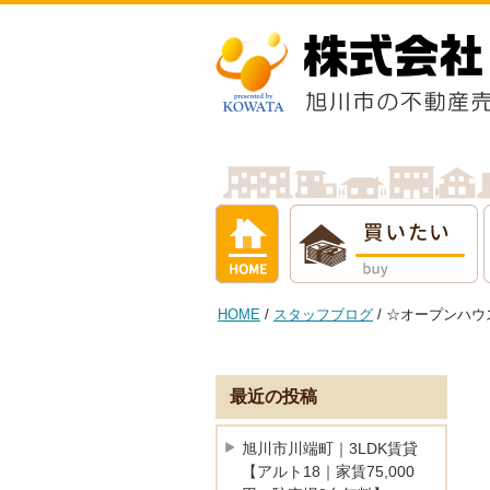
ホーム
買いたい
借りたい
売
HOME
/
スタッフブログ
/ ☆オープンハ
最近の投稿
旭川市川端町｜3LDK賃貸
【アルト18｜家賃75,000