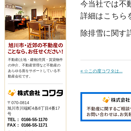
今当社では不
詳細はこちら
除排雪に関す
不動産(土地・建物)売買・賃貸物件
の仲介、不動産管理など不動産の
« ☆この度コワタは...
あらゆる面をサポートしている不
動産会社です。
〒070-0814
旭川市川端町4条8丁目4番17
号
TEL： 0166-55-1170
FAX： 0166-55-1171