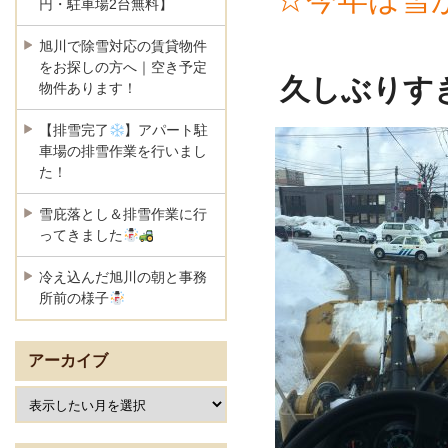
円・駐車場2台無料】
旭川で除雪対応の賃貸物件
をお探しの方へ｜空き予定
久しぶりす
物件あります！
【排雪完了
】アパート駐
車場の排雪作業を行いまし
た！
雪庇落とし＆排雪作業に行
ってきました
冷え込んだ旭川の朝と事務
所前の様子
アーカイブ