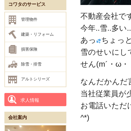
コワタのサービス
不動産会社です
管理物件
今年..雪..多い..
建築・リフォーム
あっ
ちょっと
損害保険
雪のせいにし
せん(m´・ω・
除雪・排雪
アルトシリーズ
なんだかんだ
当社従業員が
求人情報
お電話いただけ
^*)
会社案内