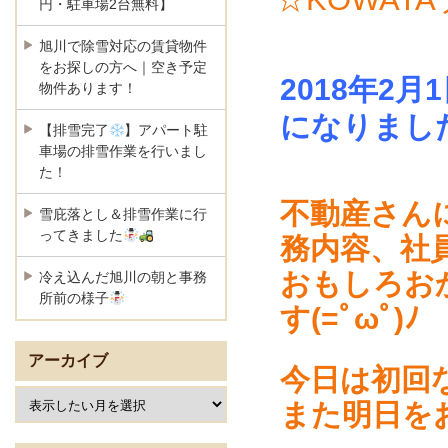
円・駐車場2台無料】
旭川で除雪対応の賃貸物件
をお探しの方へ｜空き予定
2018年2
物件あります！
になりまし
【排雪完了
】アパート駐
車場の排雪作業を行いまし
た！
不動産さん
雪庇落とし＆排雪作業に行
ってきました
務内容、社
おもしろお
冷え込んだ旭川の朝と事務
所前の様子
す(=ﾟωﾟ)ﾉ
アーカイブ
今日は初回
また明日を