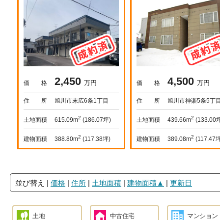
2,450
4,500
万円
万円
価 格
価 格
住 所
旭川市末広6条1丁目
住 所
旭川市神楽5条5丁
2
2
土地面積
土地面積
615.09m
(186.07坪)
439.66m
(133.00
2
2
建物面積
建物面積
388.80m
(117.38坪)
389.08m
(117.47
並び替え
|
価格
|
住所
|
土地面積
|
建物面積▲
|
更新日
土地
中古住宅
マンション