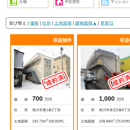
土地
中古住宅
マンション
並び替え
|
価格
|
住所
|
土地面積
|
建物面積▲
|
更新日
収益物件
収益
700
1,000
万円
万円
価 格
価 格
住 所
旭川市東1条2丁目
住 所
旭川市末広5条8丁
2
2
土地面積
土地面積
191.73m
(58.00坪)
249.99m
(75.63坪