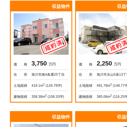
収益物件
収益
3,750
2,250
万円
万円
価 格
価 格
住 所
旭川市南4条通25丁目
住 所
旭川市永山5条13丁
2
2
土地面積
土地面積
419.1m
(126.78坪)
491.78m
(148.77
2
2
建物面積
建物面積
358.38m
(108.20坪)
385.06m
(116.25
収益物件
収益