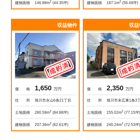
2
2
建物面積
建物面積
146.88m
(44.35坪)
187.1m
(56.49坪)
収益物件
収益
1,650
2,350
万円
万円
価 格
価 格
住 所
旭川市永山6条21丁目
住 所
旭川市末広東1条3
2
2
土地面積
土地面積
280.59m
(84.88坪)
255.02m
(77.15坪
2
2
建物面積
建物面積
207.36m
(62.61坪)
240.24m
(72.53坪