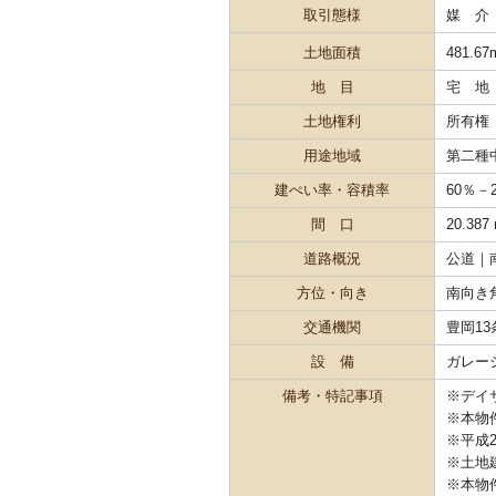
取引態様
媒 介
土地面積
481.67
地 目
宅 地
土地権利
所有権
用途地域
第二種
建ぺい率・容積率
60％－
間 口
20.387
道路概況
公道｜
方位・向き
南向き
交通機関
豊岡13
設 備
ガレージ
備考・特記事項
※デイ
※本物
※平成
※土地
※本物