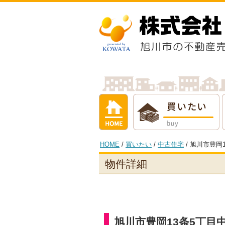
ホーム
買いたい
借りたい
売
HOME
/
買いたい
/
中古住宅
/ 旭川市豊
物件詳細
旭川市豊岡13条5丁