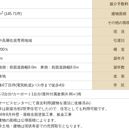
媒介手数料
2
建物面積
m
(145.71坪)
その他の面
現 況
中高層住居専用地域
引渡日
200％
構 造
 m
築年月
南側：前面道路幅9.0m 東側：前面道路幅8.0ｍ
築年数
角地
改 装
条6丁目停(電気軌道)バス停まで徒歩4分
学 区
2台分/カーポート1台分/屋外付属倉庫(4.86㎡)有
サービスセンターにて過去利用(建物を適法に改修済み)
件は新築当初2世帯住宅でしたので、住宅としても利用可能です。
26年8月外壁・屋根全面塗装工事、板金工事
建物の面積は公簿面積によります。
件土地・建物は現状有姿での売買取引となります。