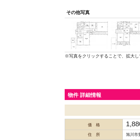
その他写真
※写真をクリックすることで、拡大し
物件 詳細情報
1,8
価 格
住 所
旭川市豊