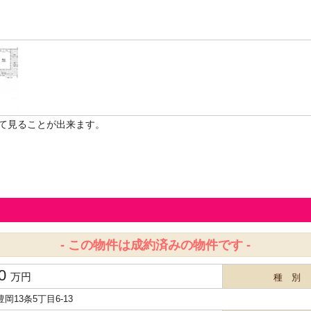
て見ることが出来ます。
- この物件は成約済みの物件です -
80
万円
種 別
岡13条5丁目6-13