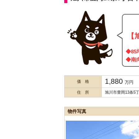
【
◆8
◆南
1,880
価 格
万円
住 所
旭川市豊岡13条5丁目
物件写真