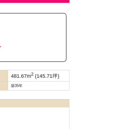
／
2
481.67m
(145.71坪)
築35年