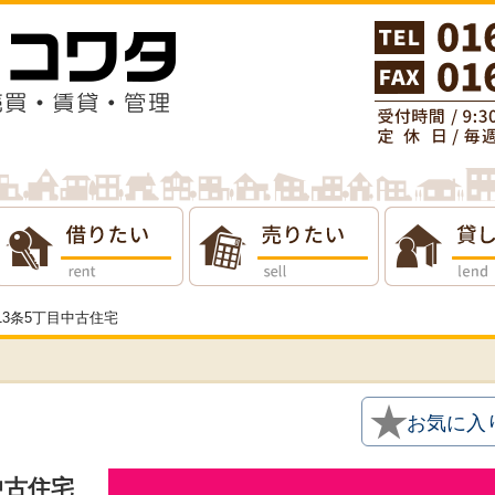
りたい
貸したい
会社概要
岡13条5丁目中古住宅
★
お気に入
目中古住宅