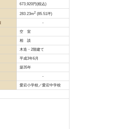
673,920円(税込)
2
283.23m
(85.51坪)
積
-
空 室
相 談
木造・2階建て
平成3年6月
築35年
-
愛宕小学校／愛宕中学校