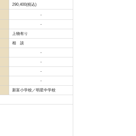
290,400(税込)
-
-
上物有り
相 談
-
-
-
-
新富小学校／明星中学校