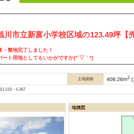
旭川市立新富小学校区域の123.49坪【
体・整地完了しました！
パート用地としてもいかがですか(*´▽｀*)
2
408.26m
(
土地面積
-115・1-267
地積図