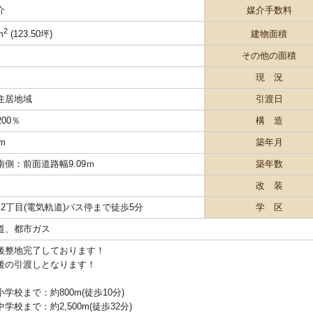
介
媒介手数料
2
建物面積
m
(123.50坪)
その他の面積
現 況
住居地域
引渡日
200％
構 造
 m
築年月
南側：前面道路幅9.09ｍ
築年数
改 装
条2丁目(電気軌道)バス停まで徒歩5分
学 区
道、都市ガス
後整地完了しております！
後の引渡しとなります！
学校まで：約800m(徒歩10分)
学校まで：約2,500m(徒歩32分)