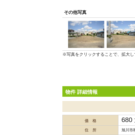
その他写真
※写真をクリックすることで、拡大し
物件 詳細情報
680
価 格
住 所
旭川市秋