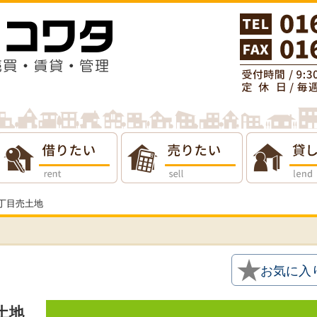
りたい
貸したい
会社概要
条1丁目売土地
★
お気に入
売土地