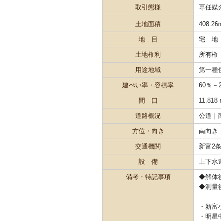
取引態様
専任媒
土地面積
408.26
地 目
宅 地
土地権利
所有権
用途地域
第一種
建ぺい率・容積率
60％－
間 口
11.818
道路概況
公道｜
方位・向き
南向き
交通機関
新富2
設 備
上下水
備考・特記事項
◆解体
◆測量
・新富小
・明星中