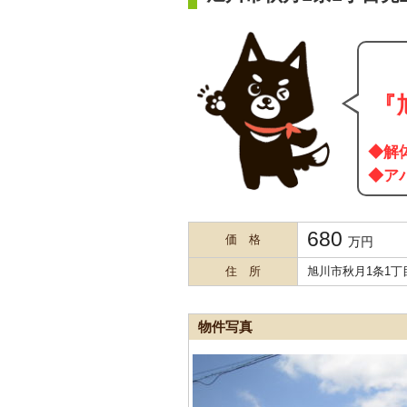
『
◆解
◆ア
680
価 格
万円
住 所
旭川市秋月1条1丁目1
物件写真