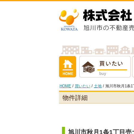
ホーム
買いたい
借りたい
売
HOME
/
買いたい
/
土地
/ 旭川市秋月1
物件詳細
旭川市秋月1条1丁目